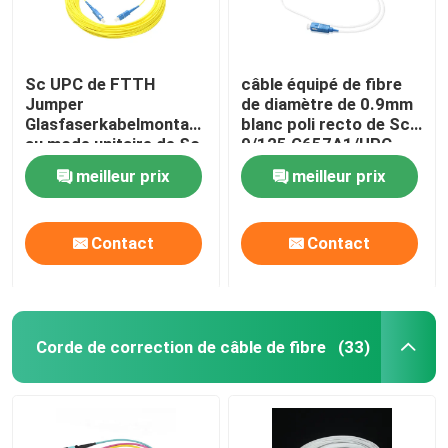
Sc UPC de FTTH
câble équipé de fibre
Jumper
de diamètre de 0.9mm
Glasfaserkabelmontage
blanc poli recto de Sc
au mode unitaire de Sc
9/125 G657A1/UPC
UPC
meilleur prix
meilleur prix
Contact
Contact
Corde de correction de câble de fibre
(33)