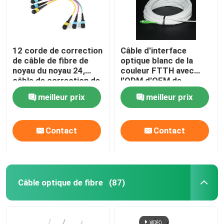
12 corde de correction
Câble d'interface
de câble de fibre de
optique blanc de la
noyau du noyau 24,
couleur FTTH avec
câble de correction de
l'ODM d'OEM de
Mtp Mpo Om3 Om4
connecteur de Sc FC
meilleur prix
meilleur prix
pour Qsfp
duplex_sc_upc_mu
est le d\\u00e9la
Contact
Contact
jaune botte d&#03
Aperçu
duplex_sc_upc_mu
Câble optique de fibre
(87)
est le d\\u00e9la
Produits
jaune botte d&
Vidéos