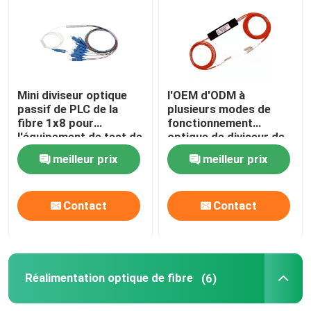
Câble optique de fibre
diviseur de fibre optique
Mini diviseur optique
l'OEM d'ODM à
passif de PLC de la
plusieurs modes de
fibre 1x8 pour
fonctionnement
Réalimentation optique de fibre
l'équipement de test de
optique de diviseur de
la télévision via câble
fibre de 1x2MM FBT
meilleur prix
meilleur prix
avec RoHS a certifié
Solution FTTH
Contact
Contact
Connecteur optique de fibre
Adaptateur optique de fibre
Réalimentation optique de fibre
(6)
Atténuateur optique de fibre