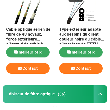
VR Show
Câble optique aérien de
Type extérieur adapté
A propos de nous
fibre de 48 noyaux,
aux besoins du client
force extérieure
couleur noire du câble
d'Aramid de câble à
d'interface de FTTH
Visite d'usine
fibres optiques d'ADSS
G657A1 G657A2
meilleur prix
meilleur prix
Contrôle de la qualité
Contact
Contact
Demande de soumission
Câble équipé de fibre
diviseur de fibre optique
(36)
Corde de correction de câble de fibre