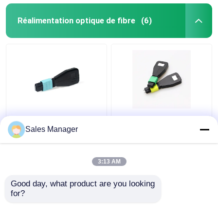
Réalimentation optique de fibre
(6)
Fibre optique de la
Réalimentation optique
réalimentation OM3 24
adaptée aux besoins du
Sales Manager
de fibre de MTP MPO
client de la fibre OM3
pour l'OEM de Data
24 MTP MPO pour des
Center
solutions de FTTx
3:13 AM
meilleur prix
meilleur prix
Good day, what product are you looking 
for?
Contact
Contact