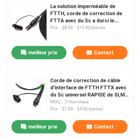
La solution imperméable de
FTTH, corde de correction de
FTTA avec du Sc a durci le
connecteur d'OptiTap
Prix：$8.50 - $15.00/pieces
meilleur prix
Contact
Corde de correction de câble
d'interface de FTTH FTTX avec
du Sc universel RAPIDE de SLM
d'OPTI
MOQ：2 morceaux
Prix：$1.00 - $4.50/pieces
meilleur prix
Contact