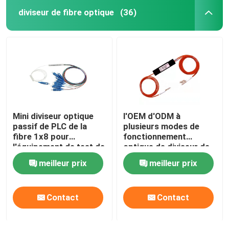
diviseur de fibre optique
(36)
Mini diviseur optique
l'OEM d'ODM à
passif de PLC de la
plusieurs modes de
fibre 1x8 pour
fonctionnement
l'équipement de test de
optique de diviseur de
la télévision via câble
fibre de 1x2MM FBT
meilleur prix
meilleur prix
avec RoHS a certifié
Contact
Contact