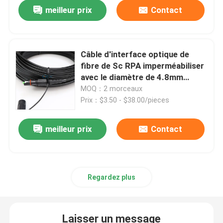
meilleur prix
Contact
Câble d'interface optique de
fibre de Sc RPA imperméabiliser
avec le diamètre de 4.8mm
7.0mm
MOQ：2 morceaux
Prix：$3.50 - $38.00/pieces
meilleur prix
Contact
Aperçu
Regardez plus
Produits
Laisser un message
Vidéos