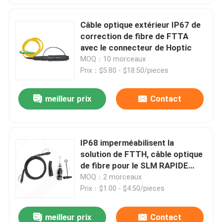
Câble optique extérieur IP67 de
correction de fibre de FTTA
avec le connecteur de Hoptic
MOQ：10 morceaux
Prix：$5.80 - $18.50/pieces
meilleur prix
Contact
IP68 imperméabilisent la
solution de FTTH, câble optique
de fibre pour le SLM RAPIDE
d'Optitap OPTI
MOQ：2 morceaux
Prix：$1.00 - $4.50/pieces
meilleur prix
Contact