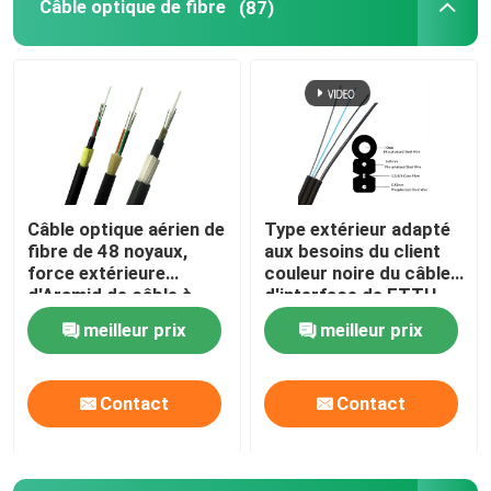
Câble optique de fibre
(87)
est le d\\u00e9la
Équipement de test de fibre
jaune botte d&
Câble optique aérien de
Type extérieur adapté
fibre de 48 noyaux,
aux besoins du client
force extérieure
couleur noire du câble
d'Aramid de câble à
d'interface de FTTH
fibres optiques d'ADSS
G657A1 G657A2
meilleur prix
meilleur prix
Contact
Contact