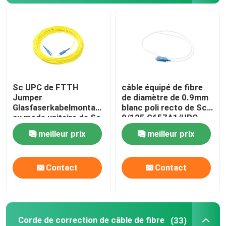
Câble optique de fibre
diviseur de fibre optique
Sc UPC de FTTH
câble équipé de fibre
Réalimentation optique de fibre
Jumper
de diamètre de 0.9mm
Glasfaserkabelmontage
blanc poli recto de Sc
au mode unitaire de Sc
9/125 G657A1/UPC
Solution FTTH
UPC
meilleur prix
meilleur prix
Connecteur optique de fibre
Contact
Contact
Adaptateur optique de fibre
Atténuateur optique de fibre
Corde de correction de câble de fibre
(33)