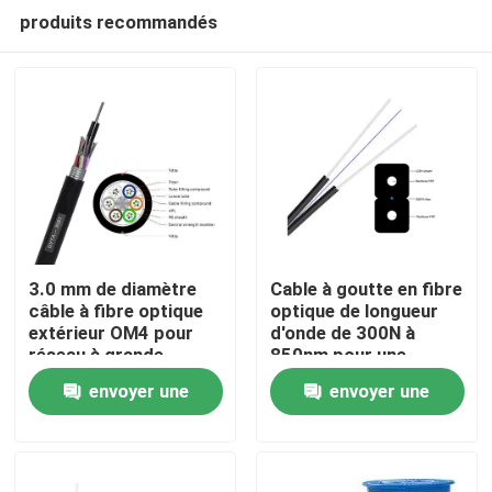
produits recommandés
3.0 mm de diamètre
Cable à goutte en fibre
câble à fibre optique
optique de longueur
extérieur OM4 pour
d'onde de 300N à
Aperçu
réseau à grande
850nm pour une
vitesse
connectivité à grande
envoyer une
envoyer une
vitesse
Produits
demande
demande
Vidéos