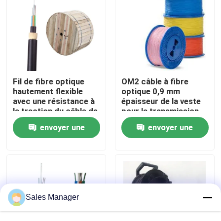
VR Show
A propos de nous
Fil de fibre optique
OM2 câble à fibre
Visite d'usine
hautement flexible
optique 0,9 mm
avec une résistance à
épaisseur de la veste
la traction du câble de
pour la transmission
200 N
de données à grande
Contrôle de la qualité
envoyer une
envoyer une
vitesse
demande
demande
Demande de soumission
Câble équipé de fibre
Sales Manager
Corde de correction de câble de fibre