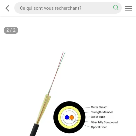
2
/
2