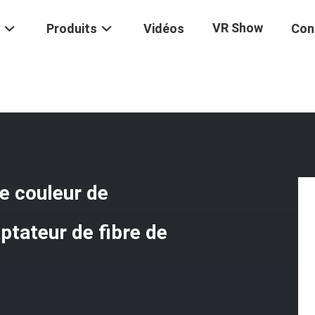
VR Show
Produits
Vidéos
Con
el Bleu Optique De PC De Couleur De Duplex De Mode Unitaire D'adapta
e couleur de
ptateur de fibre de