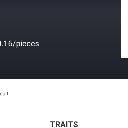
0.16/pieces
duit
TRAITS