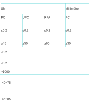
SM
Millimètre
PC
UPC
RPA
PC
≤0.2
≤0.2
≤0.2
≤0.2
≥45
≥50
≥60
≥30
≤0.2
≤0.2
>1000
-40~75
-45~85