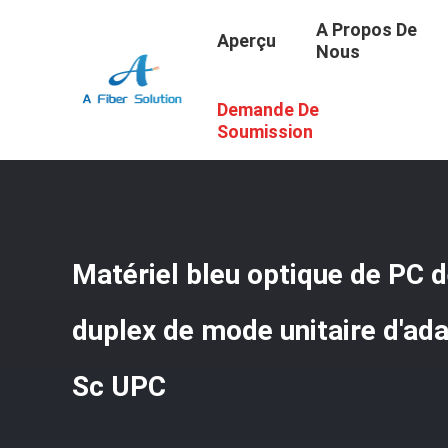
A Propos De
Aperçu
Nous
Demande De
Aperçu
/
Produits
/
Adaptateur Optique De Fibre
/
Matéri
Soumission
Matériel bleu optique de PC d
duplex de mode unitaire d'ada
Sc UPC