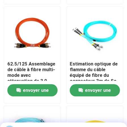
demande
demande
VR Show
A propos de nous
Visite d'usine
62.5/125 Assemblage
Estimation optique de
de câble à fibre multi-
flamme du câble
Contrôle de la qualité
mode avec
équipé de fibre du
attenuation de 3,0
connecteur 3m de Sc
dB/km
de St de LC IEC60332-
Demande de soumission
envoyer une
envoyer une
1
demande
demande
Câble équipé de fibre
Corde de correction de câble de fibre