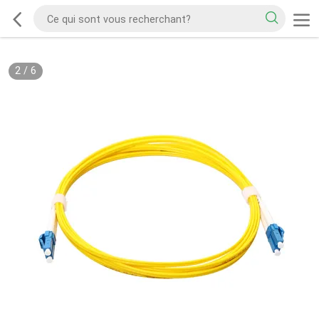
2
/
6