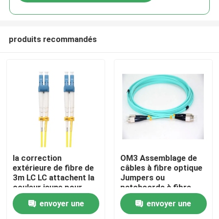
produits recommandés
Aperçu
la correction
OM3 Assemblage de
extérieure de fibre de
câbles à fibre optique
3m LC LC attachent la
Jumpers ou
Produits
couleur jaune pour
patchcords à fibre
l'HOMME de LAN de
optique 5,0 mm
envoyer une
envoyer une
CATV
Vidéos