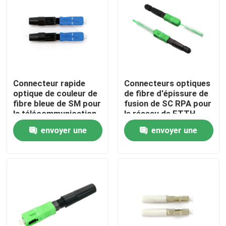
VR Show
A propos de nous
Connecteur rapide
Connecteurs optiques
Visite d'usine
optique de couleur de
de fibre d'épissure de
fibre bleue de SM pour
fusion de SC RPA pour
la télécommunication
le réseau de FTTH
de FTTH CATV
FTTB FTTX
Contrôle de la qualité
envoyer une
envoyer une
demande
demande
Demande de soumission
Câble équipé de fibre
Corde de correction de câble de fibre