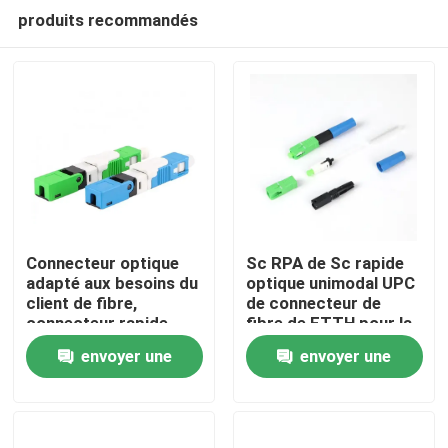
produits recommandés
Connecteur optique
Sc RPA de Sc rapide
adapté aux besoins du
optique unimodal UPC
client de fibre,
de connecteur de
Aperçu
connecteur rapide
fibre de FTTH pour la
RoHS de Sc conforme
communication de
envoyer une
envoyer une
télécom
Produits
demande
demande
Vidéos