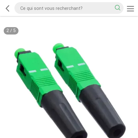
2
/
5